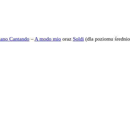
liano Cantando
–
A modo mio
oraz
Soldi
(dla poziomu średni