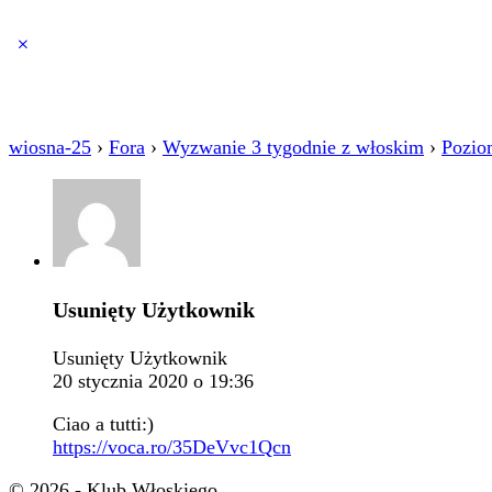
Close
search
wiosna-25
›
Fora
›
Wyzwanie 3 tygodnie z włoskim
›
Pozio
Usunięty Użytkownik
Usunięty Użytkownik
20 stycznia 2020 o 19:36
Ciao a tutti:)
https://voca.ro/35DeVvc1Qcn
© 2026 - Klub Włoskiego