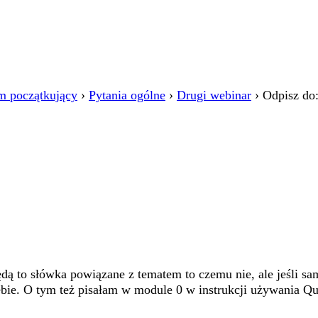
m początkujący
›
Pytania ogólne
›
Drugi webinar
›
Odpisz do
ędą to słówka powiązane z tematem to czemu nie, ale jeśli sa
iebie. O tym też pisałam w module 0 w instrukcji używania 