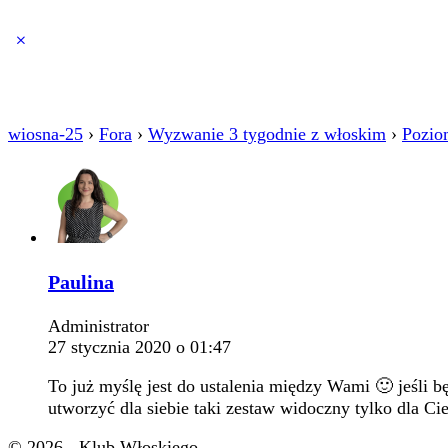
Close
search
wiosna-25
›
Fora
›
Wyzwanie 3 tygodnie z włoskim
›
Pozio
Paulina
Administrator
27 stycznia 2020 o 01:47
To już myślę jest do ustalenia między Wami 🙂 jeśli b
utworzyć dla siebie taki zestaw widoczny tylko dla C
© 2026 - Klub Włoskiego