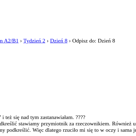
m A2/B1
›
Tydzień 2
›
Dzień 8
›
Odpisz do: Dzień 8
 i też się nad tym zastanawiałam. ????
podkreślić stawiamy przymiotnik za rzeczownikiem. Również 
 podkreślić. Więc dlatego rzuciło mi się to w oczy i sama j