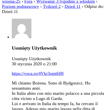
wiosna-25
›
Fora
›
Wyzwanie 3 tygodnie z włoskim
›
Poziom podstawowy
›
Tydzień 2
›
Dzień 11
›
Odpisz do:
Dzień 11
Usunięty Użytkownik
Usunięty Użytkownik
30 stycznia 2020 o 21:00
https://voca.ro/4Vkr3omt6fH
Mi chiamo Bożena. Sono di Bydgoszcz. Ho
sessantuno anni.
In Italia abito con mio marito polacco a una piccola
citta vicino a Lago di Garda.
Lui e arrivato in Italia da tempo fa, ha cercato il
lavoro. Adesso mio marito lavora nella ditta di