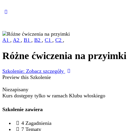
Close
search
A1
,
A2
,
B1
,
B2
,
C1
,
C2
,
Różne ćwiczenia na przyimki
Szkolenie: Zobacz szczegóły
Preview this Szkolenie
Niezapisany
Kurs dostępny tylko w ramach Klubu włoskiego
Szkolenie zawiera
4 Zagadnienia
7 Tematy