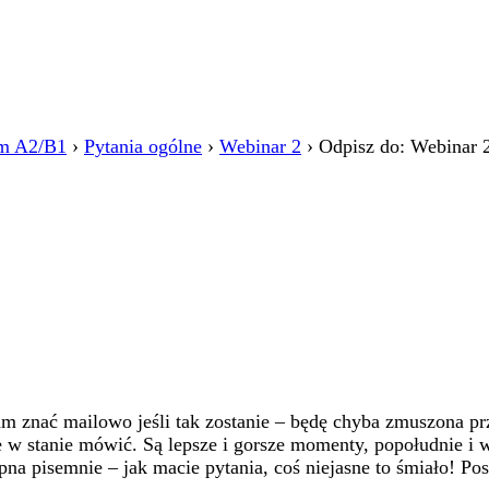
m A2/B1
›
Pytania ogólne
›
Webinar 2
›
Odpisz do: Webinar 
e dam znać mailowo jeśli tak zostanie – będę chyba zmuszona 
 w stanie mówić. Są lepsze i gorsze momenty, popołudnie i wi
pna pisemnie – jak macie pytania, coś niejasne to śmiało! P