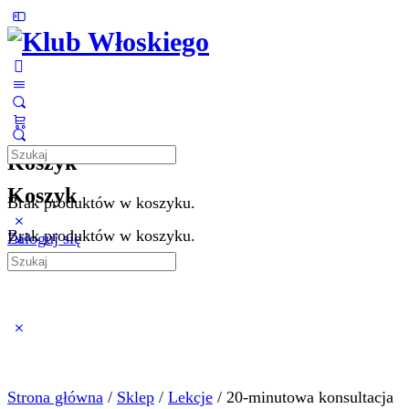
Toggle
Side
Panel
More
options
Search
Koszyk
for:
Koszyk
Brak produktów w koszyku.
Brak produktów w koszyku.
Zaloguj się
Search
for:
Close
search
Strona główna
/
Sklep
/
Lekcje
/ 20-minutowa konsultacja