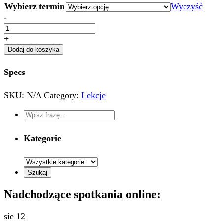
Wybierz termin
Wyczyść
20-
-
minutowa
konsultacja
+
quantity
Dodaj do koszyka
Specs
SKU:
N/A
Category:
Lekcje
Kategorie
Nadchodzące spotkania online:
sie
12