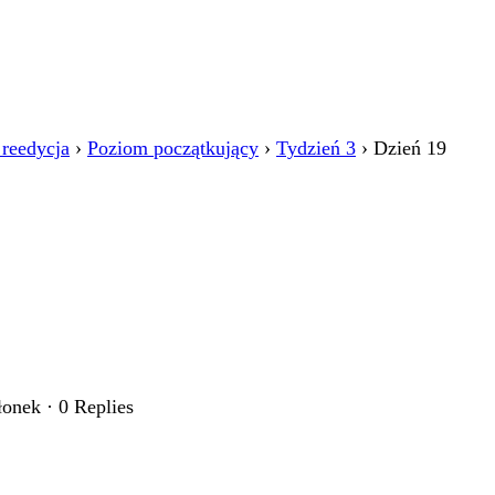
 reedycja
›
Poziom początkujący
›
Tydzień 3
›
Dzień 19
łonek
·
0 Replies