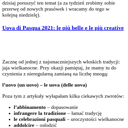
dzisiaj poruszyć ten temat (a za tydzień zrobimy sobie
przerwę od nowych prasówek i wracamy do tego w
kolejną niedzielę).
Uova di Pasqua 2021: le più belle e le più creative
Zacznę od jednej z najsmaczniejszych włoskich tradycji:
jaja wielkanocne. Przy okazji pamiętaj, że mamy tu do
czynienia z nieregularną zamianą na liczbę mnogą:
l’uovo (un uovo) – le uova (delle uova)
Poza tym z artykuły wyłapałam kilka ciekawych zwrotów:
l’abbinamento
– dopasowanie
infrangere la tradizione
– łamać tradycję
le celebrazioni pasquali
– uroczystości wielkanocne
addolcire
– osłodzić